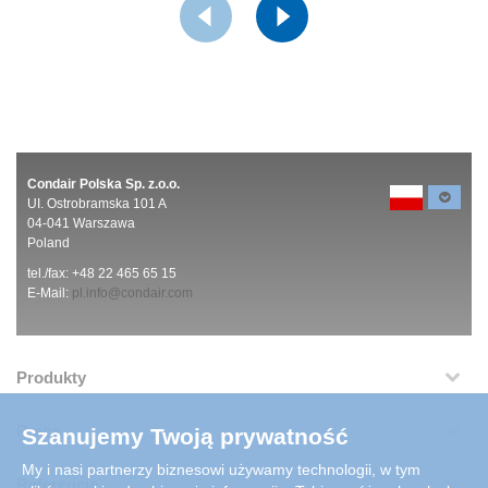
Condair Polska Sp. z.o.o.
UI. Ostrobramska 101 A
04-041 Warszawa
Poland
tel./fax: +48 22 465 65 15
E-Mail:
pl.info@condair.com
Produkty
Praca
Szanujemy Twoją prywatność
My i nasi partnerzy biznesowi używamy technologii, w tym
Referencje