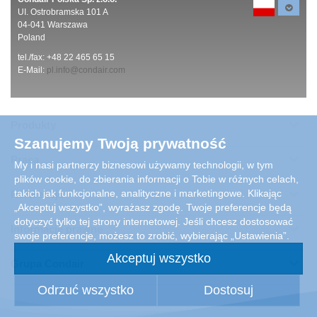
UI. Ostrobramska 101 A
04-041 Warszawa
Poland
tel./fax: +48 22 465 65 15
E-Mail:
pl.info@condair.com
Produkty
Szanujemy Twoją prywatność
Praca
My i nasi partnerzy biznesowi używamy technologii, w tym
plików cookie, do zbierania informacji o Tobie w różnych celach,
takich jak funkcjonalne, analityczne i marketingowe. Klikając
Referencje
„Akceptuj wszystko”, wyrażasz zgodę. Twoje preferencje będą
dotyczyć tylko tej strony internetowej. Jeśli chcesz dostosować
Informacje prawne
swoje preferencje, możesz to zrobić, wybierając „Ustawienia”.
Akceptuj wszystko
Grupa Condair
Odrzuć wszystko
Dostosuj