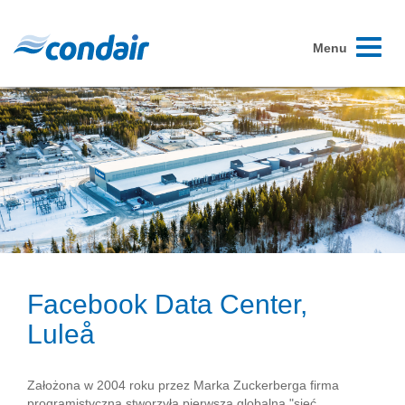
Toggle
Menu
navigati
Facebook Data Center,
Luleå
Założona w 2004 roku przez Marka Zuckerberga firma
programistyczna stworzyła pierwszą globalną "sieć