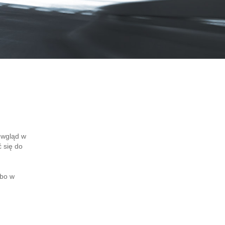
 wgląd w
 się do
lbo w