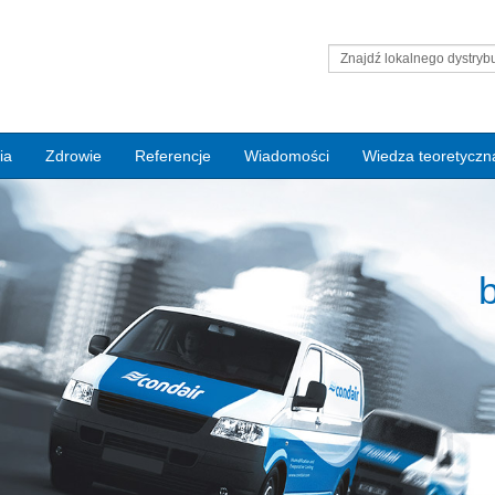
Znajdź lokalnego dystryb
firmy Condair
ia
Zdrowie
Referencje
Wiadomości
Wiedza teoretyczn