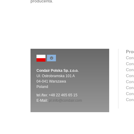
producenta.
Pro
Con
Con
Con
Condair Polska Sp. z.o.o.
Con
UI. Ostrobramska 101 A
04-041 Warszawa
Con
Poland
Con
Cond
tel./fax: +48 22 465 65 15
Con
E-Mail:
pl.info@condair.com