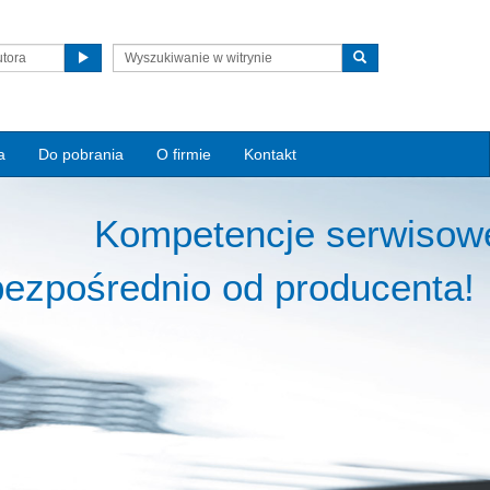
utora
a
Do pobrania
O firmie
Kontakt
Kompetencje serwisow
bezpośrednio od producenta!