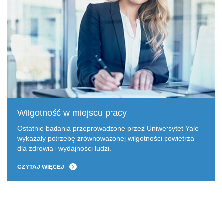
Wilgotność w miejscu pracy
Ostatnie badania przeprowadzone przez Uniwersytet Yale
wykazały potrzebę zrównoważonej wilgotności powietrza
dla zdrowia i wydajności ludzi.
CZYTAJ WIĘCEJ