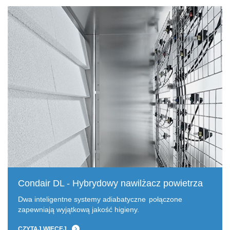
Condair DL - Hybrydowy nawilżacz powietrza
Dwa inteligentne systemy adiabatyczne
połączone
zapewniają wyjątkową jakość higieny.
CZYTAJ WIĘCEJ