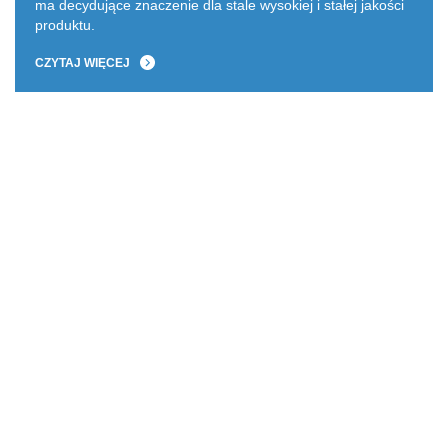
ma decydujące znaczenie dla stale wysokiej i stałej jakości
produktu.
CZYTAJ WIĘCEJ