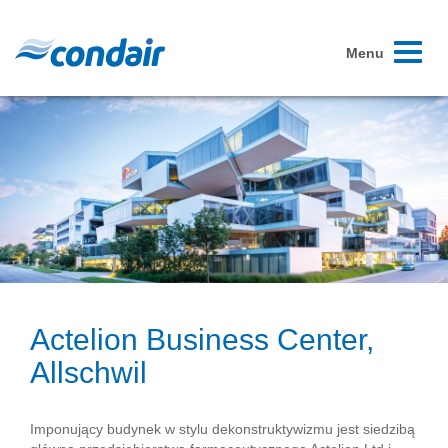
Toggle
Menu
navigati
Actelion Business Center,
Allschwil
Imponujący budynek w stylu dekonstruktywizmu jest siedzibą