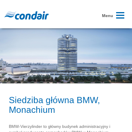
Toggle
Menu
navigati
Siedziba główna BMW,
Monachium
BMW-Vierzylinder to główny budynek administracyjny i