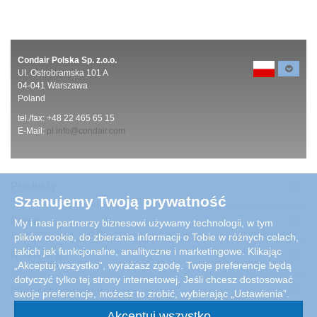
Condair Polska Sp. z.o.o.
UI. Ostrobramska 101 A
04-041 Warszawa
Poland
tel./fax: +48 22 465 65 15
E-Mail:
pl.info@condair.com
Produkty
Szanujemy Twoją prywatność
Praca
My i nasi partnerzy biznesowi używamy technologii, w tym
plików cookie, do zbierania informacji o Tobie w różnych celach,
takich jak funkcjonalne, analityczne i marketingowe. Klikając
Referencje
„Akceptuj wszystko”, wyrażasz zgodę. Twoje preferencje będą
dotyczyć tylko tej strony internetowej. Jeśli chcesz dostosować
Informacje prawne
swoje preferencje, możesz to zrobić, wybierając „Ustawienia”.
Akceptuj wszystko