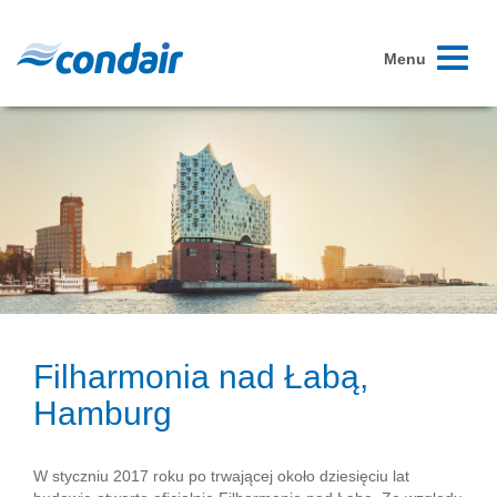
Toggle
Menu
navigati
Filharmonia nad Łabą,
Hamburg
W styczniu 2017 roku po trwającej około dziesięciu lat