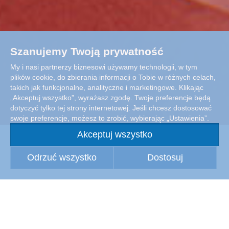
Szanujemy Twoją prywatność
My i nasi partnerzy biznesowi używamy technologii, w tym
plików cookie, do zbierania informacji o Tobie w różnych celach,
takich jak funkcjonalne, analityczne i marketingowe. Klikając
„Akceptuj wszystko”, wyrażasz zgodę. Twoje preferencje będą
dotyczyć tylko tej strony internetowej. Jeśli chcesz dostosować
swoje preferencje, możesz to zrobić, wybierając „Ustawienia”.
Akceptuj wszystko
Odrzuć wszystko
Dostosuj
Zdrowa, wilgotna skóra
Zdrowa skóra chroni przed zimnem, ciepłem lub