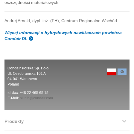
oszczędności materiałowych.
Andrej Arnold, dypl. inż. (FH), Centrum Regionalne Wschód
Więcej informacji o hybrydowych nawilżaczach powietrza
Condair DL
Condair Polska Sp. z.o.o.
UI. Ostrobramska 101 A
04-041 Warszawa
Poland
tel./fax: +48 22 465 65 15
E-Mail:
pl.info@condair.com
Produkty