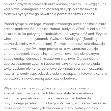
obliczeniowych w piwnicach oraz własnej drukarni. Ze względu na
wyjątkowe wymagania podjęto tutaj decyzję o zastosowaniu
systemu hybrydowego nawilżania powietrza firmy Condair.
Ponad tysiąc okien tego, zaprojektowanego przez berlińskie biuro
architektoniczne Sauerbruch Hutton, budynku ADAC mieni się 22
kolorami szkła pokrytego sitodrukiem i barwnymi profilami. Szybko
więc nadano mu przydomek „Gwiazda Sendlingu” (Sendling —
nazwa dzielnicy w Monachium). Podwójnie przeszklona elewacja
zapewnia dopływ świeżego powietrza, a wewnętrzne żaluzje
chronią budynek przed silnym promieniowaniem słonecznym,
zapobiegając jednocześnie zatorom cieplnym. Oprócz ciepła
doprowadzanego zdalnie i geotermii uzyskanej z pomp ciepła
wykorzystano elementy betonowe do klimatyzacji pomieszczeń,
naturalną wentylację, odzysk ciepła i rozwiązania fotowoltaiczne w
połączeniu z nowoczesną automatyką budynku.
Własna drukarnia w budynku i centrum obliczeniowe o
specyficznych wymaganiach Możliwie stała temperatura i
wilgotność powietrza w pomieszczeniu są niezbędne do
optymalnego przebiegu produkcji w drukarni, w przeciwnym razie
może dojść do poważnych zakłóceń w pracy. Należy do nich