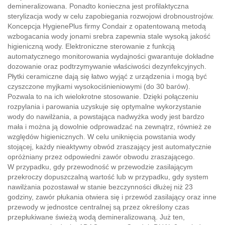
demineralizowana. Ponadto konieczna jest profilaktyczna
sterylizacja wody w celu zapobiegania rozwojowi drobnoustrojów.
Koncepcja HygienePlus firmy Condair z opatentowaną metodą
wzbogacania wody jonami srebra zapewnia stale wysoką jakość
higieniczną wody. Elektroniczne sterowanie z funkcją
automatycznego monitorowania wydajności gwarantuje dokładne
dozowanie oraz podtrzymywanie właściwości dezynfekcyjnych.
Płytki ceramiczne dają się łatwo wyjąć z urządzenia i mogą być
czyszczone myjkami wysokociśnieniowymi (do 30 barów).
Pozwala to na ich wielokrotne stosowanie. Dzięki połączeniu
rozpylania i parowania uzyskuje się optymalne wykorzystanie
wody do nawilżania, a powstająca nadwyżka wody jest bardzo
mała i można ją dowolnie odprowadzać na zewnątrz, również ze
względów higienicznych. W celu uniknięcia powstania wody
stojącej, każdy nieaktywny obwód zraszający jest automatycznie
opróżniany przez odpowiedni zawór obwodu zraszającego.
W przypadku, gdy przewodność w przewodzie zasilającym
przekroczy dopuszczalną wartość lub w przypadku, gdy system
nawilżania pozostawał w stanie bezczynności dłużej niż 23
godziny, zawór płukania otwiera się i przewód zasilający oraz inne
przewody w jednostce centralnej są przez określony czas
przepłukiwane świeżą wodą demineralizowaną. Już ten,