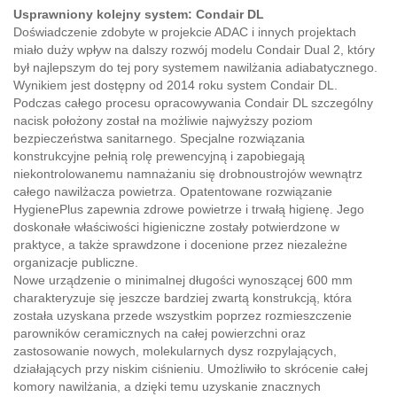
Usprawniony kolejny system: Condair DL
Doświadczenie zdobyte w projekcie ADAC i innych projektach
miało duży wpływ na dalszy rozwój modelu Condair Dual 2, który
był najlepszym do tej pory systemem nawilżania adiabatycznego.
Wynikiem jest dostępny od 2014 roku system Condair DL.
Podczas całego procesu opracowywania Condair DL szczególny
nacisk położony został na możliwie najwyższy poziom
bezpieczeństwa sanitarnego. Specjalne rozwiązania
konstrukcyjne pełnią rolę prewencyjną i zapobiegają
niekontrolowanemu namnażaniu się drobnoustrojów wewnątrz
całego nawilżacza powietrza. Opatentowane rozwiązanie
HygienePlus zapewnia zdrowe powietrze i trwałą higienę. Jego
doskonałe właściwości higieniczne zostały potwierdzone w
praktyce, a także sprawdzone i docenione przez niezależne
organizacje publiczne.
Nowe urządzenie o minimalnej długości wynoszącej 600 mm
charakteryzuje się jeszcze bardziej zwartą konstrukcją, która
została uzyskana przede wszystkim poprzez rozmieszczenie
parowników ceramicznych na całej powierzchni oraz
zastosowanie nowych, molekularnych dysz rozpylających,
działających przy niskim ciśnieniu. Umożliwiło to skrócenie całej
komory nawilżania, a dzięki temu uzyskanie znacznych