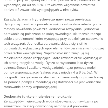
wynoszącej od 40 do 60%. Prawidłowa wilgotność powietrza
obniża też zawartość występujących w nim pyłów.
Zasada działania hybrydowego nawilżacza powietrza
Hybrydowy nawilżacz powietrza wykorzystuje dwie adiabatyczne
metody nawilżania powietrza. Jednostka rozpylania i jednostka
parowania są połączone ze sobą równolegle, skutecznie radząc
sobie z problemami, które występują przy oddzielnym stosowaniu
tych urządzeń. Jednostka parowania składa się z silnie
porowatych, wykazujących opór elementów ceramicznych o dużej
powierzchni wewnętrznej. Naprzeciwko nich znajdują się
molekularne dysze rozpylające, które równomiernie wyrzucają w
ich stronę rozpyloną wodę. Dysze są wykonane jako dysze
pełnostożkowe i zasilane wodą uzdatnioną za pomocą małej
pompy wspomagającej (zakres pracy między 4 a 8 barów). W
przypadku korzystania ze stacji uzdatniania wody doprowadzanej
za pomocą pompy z modulacją częstotliwości nie jest konieczne
stosowanie pompy wspomagającej.
Doskonałe funkcje higieniczne i płukanie
Ze względów higienicznych woda stosowana do nawilżania po
zmiękczeniu w stacji odwróconej osmozy jest ponownie