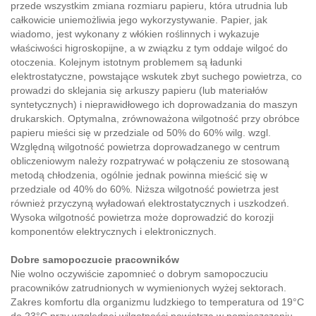
przede wszystkim zmiana rozmiaru papieru, która utrudnia lub
całkowicie uniemożliwia jego wykorzystywanie. Papier, jak
wiadomo, jest wykonany z włókien roślinnych i wykazuje
właściwości higroskopijne, a w związku z tym oddaje wilgoć do
otoczenia. Kolejnym istotnym problemem są ładunki
elektrostatyczne, powstające wskutek zbyt suchego powietrza, co
prowadzi do sklejania się arkuszy papieru (lub materiałów
syntetycznych) i nieprawidłowego ich doprowadzania do maszyn
drukarskich. Optymalna, zrównoważona wilgotność przy obróbce
papieru mieści się w przedziale od 50% do 60% wilg. wzgl.
Względną wilgotność powietrza doprowadzanego w centrum
obliczeniowym należy rozpatrywać w połączeniu ze stosowaną
metodą chłodzenia, ogólnie jednak powinna mieścić się w
przedziale od 40% do 60%. Niższa wilgotność powietrza jest
również przyczyną wyładowań elektrostatycznych i uszkodzeń.
Wysoka wilgotność powietrza może doprowadzić do korozji
komponentów elektrycznych i elektronicznych.
Dobre samopoczucie pracowników
Nie wolno oczywiście zapomnieć o dobrym samopoczuciu
pracowników zatrudnionych w wymienionych wyżej sektorach.
Zakres komfortu dla organizmu ludzkiego to temperatura od 19°C
do 23°C przy względnej wilgotności powietrza w pomieszczeniu