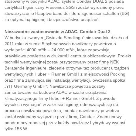
stosowany w budynku ADAC, system Condair DUAL 2 posiada
certyfikat higieniczny Fresenius SGS i został wyróżniony przez
stowarzyszenie Hauptverband der Berufsgenossenschaften (BG)
za optymalną higienę i bezpieczeństwo urządzeń.
Niezawodne zastosowanie w ADAC: Condair Dual 2
W budynku zwanym „Gwiazdą Sendlingu” niezawodnie działa od
2011 roku w sumie 5 hybrydowych nawilżaczy powietrza o
wydajności 4000 m³/h – 24.000 m³/h, które zapewniają
prawidłowe powietrze w drukarni i centrum obliczeniowym. Projekt
techniki wentylacyjnej został przygotowany przez firmę NEK
Beratende Ingenieure, zlecenie otrzymał też producent urządzeń
wentylacyjnych Huber + Ranner GmbH z miejscowości Pocking
oraz firma zajmująca się instalacją wentylacji, ówczesna spółka
„YIT Germany GmbH”. Nawilżacze powietrza zostały
zamontowane na budowie ADAC w szafie urządzenia
klimatyzacyjnego firmy Huber + Ranner GmbH. Z powodu
wysokich wymagań w zakresie higieny, odnoszących się do
procesu nawilżania powietrza, montaż nawilżaczy powietrza
został wykonany wyłącznie przez firmę Condair. Znamionowy
pobór mocy roboczej przez każdy nawilżacz hybrydowy wynosi
tylko 155 W.