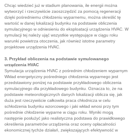
Chcąc wiedzieć już w stadium planowania, ile energii można
wytworzyć i rzeczywiście zaoszczędzić za pomocą regeneracji
dzięki pośredniemu chłodzeniu wyparnemu, można określić tę
wartość w danej lokalizacji budynku na podstawie obliczenia
symulacyjnego w odniesieniu do eksploatacji urządzenia HVAC. W
symulacji tej należy ująć wszystkie występujące w ciągu roku
warunki powietrza otoczenia, jak również istotne parametry
projektowe urządzenia HVAC.
3. Przykład obliczenia na podstawie symulowanego
urządzenia HVAC
Symulacja urządzenia HVAC z pośrednim chłodzeniem wyparnym
Wkład energetyczny pośredniego chłodzenia wyparnego jest
przedstawiony poniżej na podstawie przykładowego obliczenia
symulacyjnego dla przykładowego budynku. Oznacza to, że na
podstawie meteorologicznych danych lokalizacji oblicza się, jak
duża jest rzeczywiście całkowita praca chłodnicza w celu
schłodzenia budynku wzorcowego i jaki wkład wnosi przy tym
pośrednie chłodzenie wyparne w ciągu roku. Wyniki mogą
następnie posłużyć jako realistyczna podstawa do prawidłowego
określenia parametrów urządzenia oraz oceny opłacalności
ekonomicznej tychże działań, zwiększających efektywność w