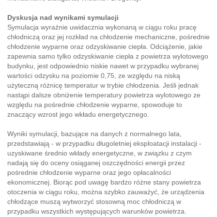
Dyskusja nad wynikami symulacji
Symulacja wyraźnie uwidacznia wykonaną w ciągu roku pracę
chłodniczą oraz jej rozkład na chłodzenie mechaniczne, pośrednie
chłodzenie wyparne oraz odzyskiwanie ciepła. Odciążenie, jakie
zapewnia samo tylko odzyskiwanie ciepła z powietrza wylotowego
budynku, jest odpowiednio niskie nawet w przypadku wybranej
wartości odzysku na poziomie 0,75, ze względu na niską
użyteczną różnicę temperatur w trybie chłodzenia. Jeśli jednak
nastąpi dalsze obniżenie temperatury powietrza wylotowego ze
względu na pośrednie chłodzenie wyparne, spowoduje to
znaczący wzrost jego wkładu energetycznego.
Wyniki symulacji, bazujące na danych z normalnego lata,
przedstawiają - w przypadku długoletniej eksploatacji instalacji -
uzyskiwane średnio wkłady energetyczne, w związku z czym
nadają się do oceny osiąganej oszczędności energii przez
pośrednie chłodzenie wyparne oraz jego opłacalności
ekonomicznej. Biorąc pod uwagę bardzo różne stany powietrza
otoczenia w ciągu roku, można szybko zauważyć, że urządzenia
chłodzące muszą wytworzyć stosowną moc chłodniczą w
przypadku wszystkich występujących warunków powietrza.