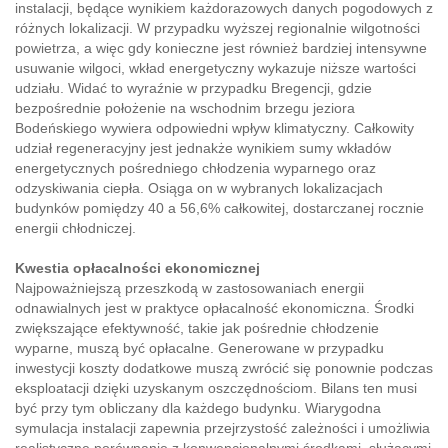
instalacji, będące wynikiem każdorazowych danych pogodowych z
różnych lokalizacji. W przypadku wyższej regionalnie wilgotności
powietrza, a więc gdy konieczne jest również bardziej intensywne
usuwanie wilgoci, wkład energetyczny wykazuje niższe wartości
udziału. Widać to wyraźnie w przypadku Bregencji, gdzie
bezpośrednie położenie na wschodnim brzegu jeziora
Bodeńskiego wywiera odpowiedni wpływ klimatyczny. Całkowity
udział regeneracyjny jest jednakże wynikiem sumy wkładów
energetycznych pośredniego chłodzenia wyparnego oraz
odzyskiwania ciepła. Osiąga on w wybranych lokalizacjach
budynków pomiędzy 40 a 56,6% całkowitej, dostarczanej rocznie
energii chłodniczej.
Kwestia opłacalności ekonomicznej
Najpoważniejszą przeszkodą w zastosowaniach energii
odnawialnych jest w praktyce opłacalność ekonomiczna. Środki
zwiększające efektywność, takie jak pośrednie chłodzenie
wyparne, muszą być opłacalne. Generowane w przypadku
inwestycji koszty dodatkowe muszą zwrócić się ponownie podczas
eksploatacji dzięki uzyskanym oszczędnościom. Bilans ten musi
być przy tym obliczany dla każdego budynku. Wiarygodna
symulacja instalacji zapewnia przejrzystość zależności i umożliwia
realistyczne porównanie z konwencjonalnymi środkami, służącymi