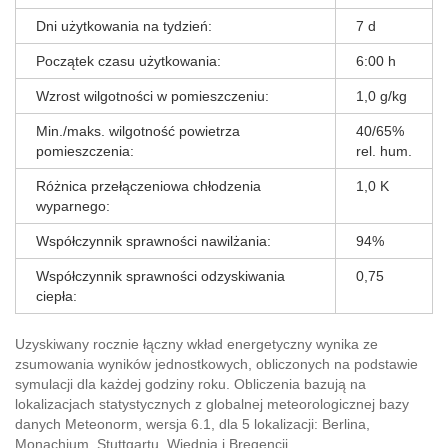
Dni użytkowania na tydzień:
7 d
Początek czasu użytkowania:
6:00 h
Wzrost wilgotności w pomieszczeniu:
1,0 g/kg
Min./maks. wilgotność powietrza
40/65%
pomieszczenia:
rel. hum.
Różnica przełączeniowa chłodzenia
1,0 K
wyparnego:
Współczynnik sprawności nawilżania:
94%
Współczynnik sprawności odzyskiwania
0,75
ciepła:
Uzyskiwany rocznie łączny wkład energetyczny wynika ze
zsumowania wyników jednostkowych, obliczonych na podstawie
symulacji dla każdej godziny roku. Obliczenia bazują na
lokalizacjach statystycznych z globalnej meteorologicznej bazy
danych Meteonorm, wersja 6.1, dla 5 lokalizacji: Berlina,
Monachium, Stuttgartu, Wiednia i Bregencji.