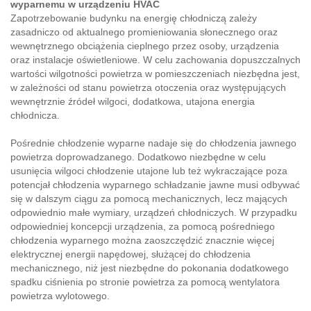
wyparnemu w urządzeniu HVAC
Zapotrzebowanie budynku na energię chłodniczą zależy
zasadniczo od aktualnego promieniowania słonecznego oraz
wewnętrznego obciążenia cieplnego przez osoby, urządzenia
oraz instalacje oświetleniowe. W celu zachowania dopuszczalnych
wartości wilgotności powietrza w pomieszczeniach niezbędna jest,
w zależności od stanu powietrza otoczenia oraz występujących
wewnętrznie źródeł wilgoci, dodatkowa, utajona energia
chłodnicza.
Pośrednie chłodzenie wyparne nadaje się do chłodzenia jawnego
powietrza doprowadzanego. Dodatkowo niezbędne w celu
usunięcia wilgoci chłodzenie utajone lub też wykraczające poza
potencjał chłodzenia wyparnego schładzanie jawne musi odbywać
się w dalszym ciągu za pomocą mechanicznych, lecz mających
odpowiednio małe wymiary, urządzeń chłodniczych. W przypadku
odpowiedniej koncepcji urządzenia, za pomocą pośredniego
chłodzenia wyparnego można zaoszczędzić znacznie więcej
elektrycznej energii napędowej, służącej do chłodzenia
mechanicznego, niż jest niezbędne do pokonania dodatkowego
spadku ciśnienia po stronie powietrza za pomocą wentylatora
powietrza wylotowego.