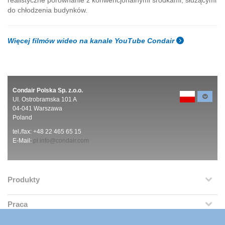
do chłodzenia budynków.
Więcej filmów wideo na kanale YouTube Condair
Condair Polska Sp. z.o.o.
UI. Ostrobramska 101 A
04-041 Warszawa
Poland
tel./fax: +48 22 465 65 15
E-Mail:
pl.info@condair.com
Produkty
Praca