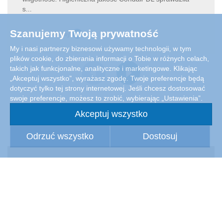
s...
Szanujemy Twoją prywatność
Ucz się więcej
My i nasi partnerzy biznesowi używamy technologii, w tym
plików cookie, do zbierania informacji o Tobie w różnych celach,
takich jak funkcjonalne, analityczne i marketingowe. Klikając
„Akceptuj wszystko”, wyrażasz zgodę. Twoje preferencje będą
dotyczyć tylko tej strony internetowej. Jeśli chcesz dostosować
swoje preferencje, możesz to zrobić, wybierając „Ustawienia”.
Akceptuj wszystko
Odrzuć wszystko
Dostosuj
Condair Polska Sp. z.o.o.
UI. Ostrobramska 101 A
04-041 Warszawa
Poland
tel./fax: +48 22 465 65 15
E-Mail:
pl.info@condair.com