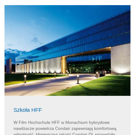
Szkoła HFF
W Film Hochschule HFF w Monachium hybrydowe
nawilżacze powietrza Condair zapewniają komfortową
wilgotność. Higieniczna jakość Condair DL sprawdziła