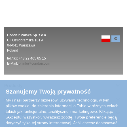
Condair Polska Sp. z.o.o.
UI. Ostrobramska 101 A
04-041 Warszawa
Poland
tel./fax: +48 22 465 65 15
E-Mail:
pl.info@condair.com
Produkty
Szanujemy Twoją prywatność
Praca
My i nasi partnerzy biznesowi używamy technologii, w tym
plików cookie, do zbierania informacji o Tobie w różnych celach,
takich jak funkcjonalne, analityczne i marketingowe. Klikając
Referencje
„Akceptuj wszystko”, wyrażasz zgodę. Twoje preferencje będą
dotyczyć tylko tej strony internetowej. Jeśli chcesz dostosować