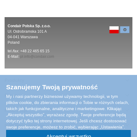
Condair Polska Sp. z.o.o.
UI. Ostrobramska 101 A
04-041 Warszawa
Poland
tel./fax: +48 22 465 65 15
E-Mail:
pl.info@condair.com
Produkty
Szanujemy Twoją prywatność
Praca
My i nasi partnerzy biznesowi używamy technologii, w tym
plików cookie, do zbierania informacji o Tobie w różnych celach,
takich jak funkcjonalne, analityczne i marketingowe. Klikając
Referencje
„Akceptuj wszystko”, wyrażasz zgodę. Twoje preferencje będą
dotyczyć tylko tej strony internetowej. Jeśli chcesz dostosować
Informacje prawne
swoje preferencje, możesz to zrobić, wybierając „Ustawienia”.
Akceptuj wszystko